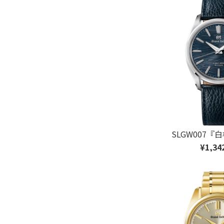
SLGW007
¥1,34