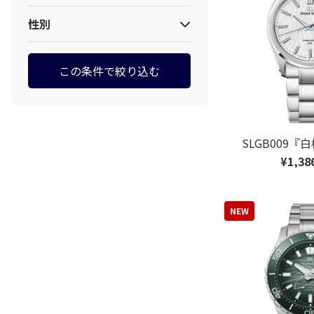
メタル
ブライトチタン
9SA4
9SA5
性別
ブライトチタン
ブリリアントハードチタン
9SC5
男性
ブリリアントハードチタン
プラチナ
女性
この条件で絞り込む
ステンレススチール
18Kイエローゴールド
ユニセックス
エバーブリリアントスチール
18Kピンクゴールド
ペア
クロコダイル（レザー）
18Kホワイトゴールド
18Kイエローゴールド
SLGB009
18Kピンクゴールド
¥1,38
18Kホワイトゴールド
プラチナ
NEW
牛皮革（レザー）