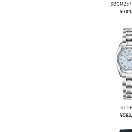
SBGM2
¥704
STGF
¥583