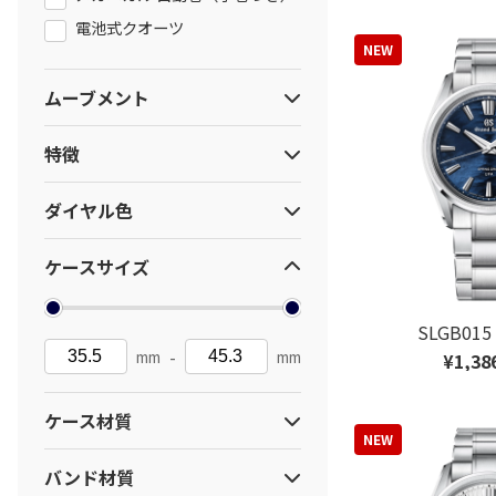
電池式クオーツ
NEW
ムーブメント
4J51
9RB1
特徴
4J52
9F61
ねじロック式りゅうず
9F62
9F85
ダイヤル色
耐メタルアレルギー
9F86
9R01
ホワイト
ブラック
9R02
9R15
ケースサイズ
ブルー
レッド
9R31
9R65
9R66
9R86
SLGB01
グリーン
ブラウン
-
mm
mm
¥1,38
9RA2
9RA5
グレー
9RB2
9S27
ケース材質
9S63
9S64
NEW
※ダイヤル色は、デバイスや表示設定等に
より、実際の色味と異なって見える場合が
ステンレススチール
9S65
9S66
ございます。あらかじめご了承ください。
バンド材質
エバーブリリアントスチール
9S85
9S86