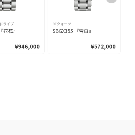
グドライブ
9Fクォーツ
9
3 『花筏』
SBGX355 『雪白』
S
¥946,000
¥572,000