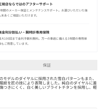
正規店ならではのアフターサポート
5年間のメーカー保証とメンテナンスサポート。お選びいただいた後
も末永くご相談いただけます。
無金利分割払い・腕時計専用保険
最大100回まで金利手数料無料。万一の事故に備える3年間の専用保
険もご用意しています。
保証
のモデルのダイヤルに採用された雪白パターンもまた、
風紋を匠の技により表現しました。純白のダイヤルに差
も傷つきにくく、白く美しいブライトチタンを採用し、軽