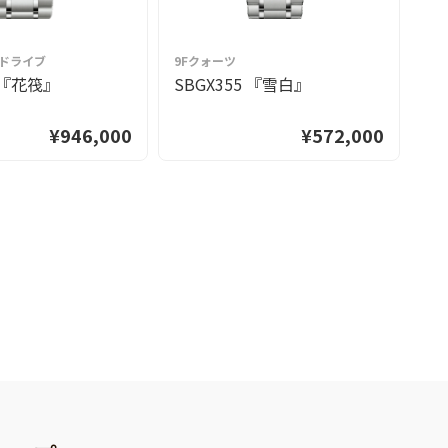
グドライブ
9Fクォーツ
9
3 『花筏』
SBGX355 『雪白』
S
¥946,000
¥572,000