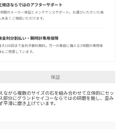
正規店ならではのアフターサポート
5年間のメーカー保証とメンテナンスサポート。お選びいただいた後
も末永くご相談いただけます。
無金利分割払い・腕時計専用保険
最大100回まで金利手数料無料。万一の事故に備える3年間の専用保
険もご用意しています。
保証
えながら複数のサイズの石を組み合わせて立体的にセッ
ス部分にグランドセイコーならではの研磨を施し、歪み
ず平滑に磨き上げています。