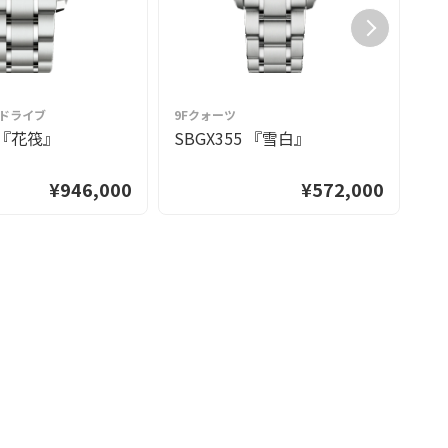
グドライブ
9Fクォーツ
9
3 『花筏』
SBGX355 『雪白』
S
¥946,000
¥572,000