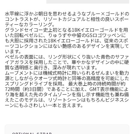
水平線に浮かぶ朝日を思わせるようなブルー×ゴールドの
コントラストが、リゾートカジュアルと相性の良いスポー
ティーなカラーリング。
グランドセイコー史上初となる18Kイエローゴールドを用
いた回転ベゼルに、りゅうずや中留のGSロゴワッペンに
も大胆に採用された18Kイエローゴールドは、従来のスポ
ーツコレクションにはない艶感のあるデザインを実現して
います。
ベゼルの表面には、リング形状にくり抜いた青色のサファ
イアガラスを採用したことで、華やかなデザインの中に硬
質な透明感と奥行き、深みが現れています。
ムーブメントには機械式時計に用いられるぜんまいを動力
源としながらクオーツ式時計と同等の高精度を可能にした
スプリングドライブを採用。 最大巻上時の持続時間が約
72時間（約3日間）であることに加え、GMT表示機能によ
り海を越えた先のタイムゾーンを指し示す機能性も兼ね備
えたこのモデルは、リゾートシーンはもちろんビジネスシ
ーンにもふさわしい一本と言えます。
OPTIONAL STRAP