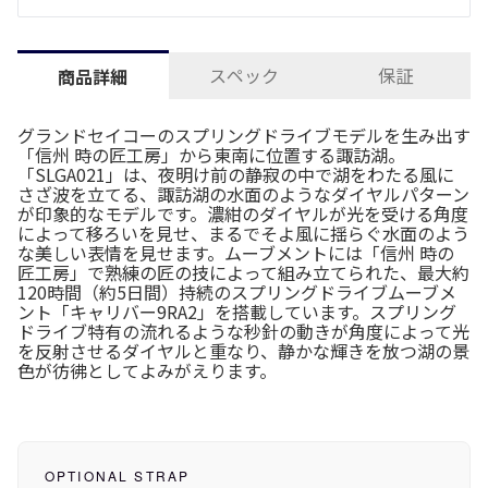
スペック
保証
商品詳細
グランドセイコーのスプリングドライブモデルを生み出す
「信州 時の匠工房」から東南に位置する諏訪湖。
「SLGA021」は、夜明け前の静寂の中で湖をわたる風に
さざ波を立てる、諏訪湖の水面のようなダイヤルパターン
が印象的なモデルです。濃紺のダイヤルが光を受ける角度
によって移ろいを見せ、まるでそよ風に揺らぐ水面のよう
な美しい表情を見せます。ムーブメントには「信州 時の
匠工房」で熟練の匠の技によって組み立てられた、最大約
120時間（約5日間）持続のスプリングドライブムーブメ
ント「キャリバー9RA2」を搭載しています。スプリング
ドライブ特有の流れるような秒針の動きが角度によって光
を反射させるダイヤルと重なり、静かな輝きを放つ湖の景
色が彷彿としてよみがえります。
OPTIONAL STRAP