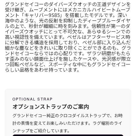
グランドセイコーのダイバーズウオッチの王道デザインを
受け継ぎ、ムーブメントにはメカニカルハイビートムーブ
メント「キャリバー9S85」を搭載したモデルです。深い
海中のような、光の反射を抑制したディープブルーダイヤ
ルの上で、秒針が繊細に時を刻みます。信頼性が第一のダ
イバーズウオッチにとって不可欠な、あらゆるシーンでの
高い視認性を備えています。ベゼルはアフターサービス時
に分解できる構造を採用しており、ベゼル部に入り込んだ
細かな塵などをきれいに取り除くことができるのも、グラ
ンドセイコーならではの心配りです。ザラツ研磨がもたら
す歪みのない鏡面仕上げを施したケースや、光沢感が際立
つ回転ベゼルなど、スポーティな中にもグランドセイコー
らしい品格をあわせ持っています。
OPTIONAL STRAP
オプションストラップのご案内
グランドセイコー純正のクロコダイルストラップで、お時
計の表情を変えてお楽しみいただけます。ラグ幅別のライ
ンナップをご紹介しています。