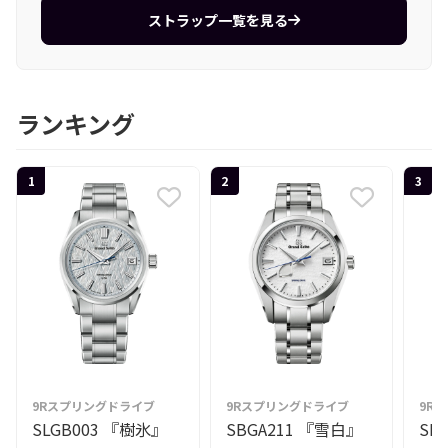
ストラップ一覧を見る
ランキング
1
2
3
9Rスプリングドライブ
9Rスプリングドライブ
9R
SLGB003 『樹氷』
SBGA211 『雪白』
SL