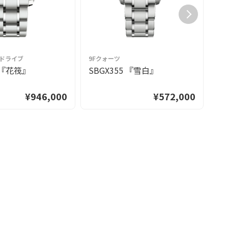
グドライブ
9Fクォーツ
9
3 『花筏』
SBGX355 『雪白』
S
¥946,000
¥572,000