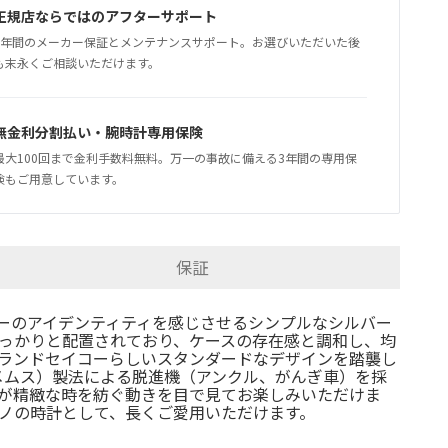
正規店ならではのアフターサポート
5年間のメーカー保証とメンテナンスサポート。お選びいただいた後
も末永くご相談いただけます。
無金利分割払い・腕時計専用保険
最大100回まで金利手数料無料。万一の事故に備える3年間の専用保
険もご用意しています。
保証
コーのアイデンティティを感じさせるシンプルなシルバー
っかりと配置されており、ケースの存在感と調和し、均
ランドセイコーらしいスタンダードなデザインを踏襲し
S（メムス）製法による脱進機（アンクル、がんぎ車）を採
が精緻な時を紡ぐ動きを目で見てお楽しみいただけま
ノの時計として、長くご愛用いただけます。