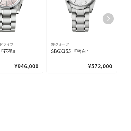
グドライブ
9Fクォーツ
9
3 『花筏』
SBGX355 『雪白』
S
¥946,000
¥572,000