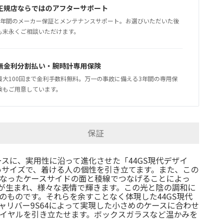
正規店ならではのアフターサポート
5年間のメーカー保証とメンテナンスサポート。お選びいただいた後
も末永くご相談いただけます。
無金利分割払い・腕時計専用保険
最大100回まで金利手数料無料。万一の事故に備える3年間の専用保
険もご用意しています。
保証
ースに、実用性に沿って進化させた「44GS現代デザイ
すいサイズで、着ける人の個性を引き立てます。また、この
なったケースサイドの面と稜線でつなげることによっ
が生まれ、様々な表情で輝きます。この光と陰の調和に
ものです。それらを余すことなく体現した44GS現代
リバー9S64によって実現した小さめのケースに合わせ
イヤルを引き立たせます。ボックスガラスなど温かみを