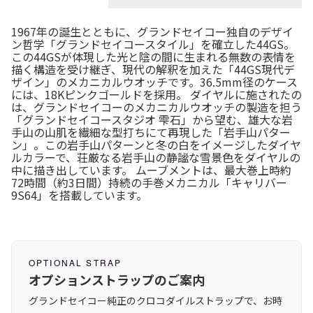
1967年の誕生とともに、グランドセイコー独自のデザイ
ン哲学「グランドセイコースタイル」を確立した44GS。
この44GSが体現した光と陰の間に生まれる無数の表情を
描く構造を受け継ぎ、現代の解釈を加えた「44GS現代デ
ザイン」のメカニカルウオッチです。36.5mm径のケース
には、18Kピンクゴールドを採用。 ダイヤルに施されたの
は、グランドセイコーのメカニカルウオッチの製造を担う
「グランドセイコースタジオ 雫石」から望む、雄大な岩
手山の山肌を繊細な型打ちにて再現した「岩手山パター
ン」。この岩手山パターンと冬の白をイメージしたダイヤ
ルカラーで、荘厳なる岩手山の静謐な雪景色をダイヤルの
中に描き出しています。 ムーブメントは、最大巻上時約
72時間（約3日間）持続の手巻メカニカル「キャリバー
9S64」を搭載しています。
OPTIONAL STRAP
オプションストラップのご案内
グランドセイコー純正のクロコダイルストラップで、お時