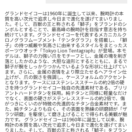
グランドセイコーは1960年に誕生して以来、腕時計の本
質を高い次元で追求し今日まで進化を遂げてまいりまし
た。そして、百獣の王と称される「獅子」をブランドのシ
ンボルとすることで、最高峰の腕時計を目指す意志を持ち
続けています。グランドセイコーを代表するメカニカルク
ロノグラフムーブメント「テンタグラフ」を搭載し、「獅
子」の持つ威厳や気高さに由来するスタイルをまとったス
ポーツウオッチ「Tokyo Lion Tentagraph」が登場。本モ
デルは、獅子の力強い爪をモチーフとし、金属の塊を削ぎ
落としたかのような、大胆な造形とするとともに、まるで
獅子が腕をしっかりつかんでいるような形状に仕上げてい
ます。さらに、金属の表情をより際立たせるヘアライン仕
上げが、爪の鋭さを強調し、ケースフォルムのアクセント
となります。ケースにはステンレススチールの約2倍の硬
さを持つグランドセイコー独自の先進素材である、ブリリ
アントハードチタンを採用。純チタンと同様に軽量なだけ
でなく、表面の硬さがステンレススチールの約2倍で、傷
がつきにくいのが特徴の先進的なチタン合金素材です。ま
た、純チタンよりも白く、その表面を熟練の研磨師が「ザ
ラツ研磨」を駆使して磨き上げることで得られる美観が魅
力です。 グランドセイコーは1960年に誕生して以来、腕
時計の本質を高い次元で追求し今日まで進化を遂げてまい
りました。そして、百獣の王と称される「獅子」をブラン