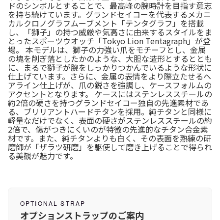
ドのシンボルとすることで、最高峰の腕時計を目指す意志
を持ち続けています。グランドセイコーを代表するメカニ
カルクロノグラフムーブメント「テンタグラフ」を搭載
し、「獅子」の持つ威厳や気高さに由来するスタイルをま
とったスポーツウオッチ「Tokyo Lion Tentagraph」が登
場。 本モデルは、獅子の力強い爪をモチーフとし、金属
の塊を削ぎ落としたかのような、大胆な造形とするととも
に、まるで獅子が腕をしっかりつかんでいるような形状に
仕上げています。さらに、金属の表情をより際立たせるヘ
アライン仕上げが、爪の鋭さを強調し、ケースフォルムの
アクセントとなります。 ケースにはステンレススチールの
約2倍の硬さを持つグランドセイコー独自の先進素材であ
る、ブリリアントハードチタンを採用。純チタンと同様に
軽量なだけでなく、表面の硬さがステンレススチールの約
2倍で、傷がつきにくいのが特徴の先進的なチタン合金素
材です。また、純チタンよりも白く、その表面を熟練の研
磨師が「ザラツ研磨」を駆使して磨き上げることで得られ
る美観が魅力です。
OPTIONAL STRAP
オプションストラップのご案内